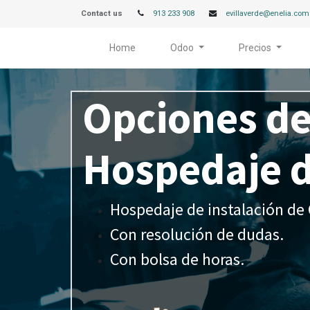
Contact us
913 233 908
evillaverde@enelia.com
Home
Odoo
Precios
Opciones d
Hospedaje 
Hospedaje de instalación d
Con resolución de dudas.
Con bolsa de horas.