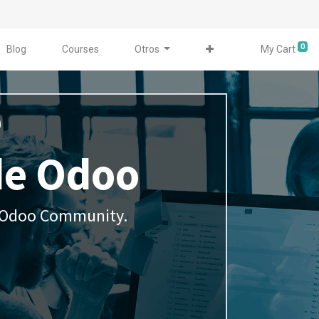
0
Blog
Courses
Otros
My Cart
e
de Odoo
e Odoo Community.