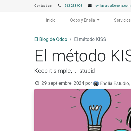
Contact us
913 233 908
evillaverde@enelia.com
Inicio
Odoo y Enelia
Servicios
El Blog de Odoo
El método KISS
El método KI
Keep it simple, ... stupid
29 septiembre, 2024
por
Enelia Estudio,